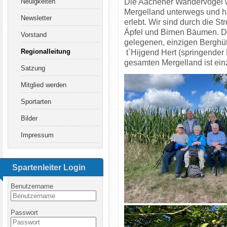
Die Aachener Wandervögel w
Neuigkeiten
Mergelland
unterwegs und h
Newsletter
erlebt.
Wir sind durch die S
Äpfel
und Birnen Bäumen.
D
Vorstand
gelegenen, einzigen Berghü
Regionalleitung
t`Hijgend Hert (springender 
gesamten Mergelland ist einz
Satzung
Mitglied werden
Sportarten
Bilder
Impressum
Spartenleiter Login
Benutzername
Passwort