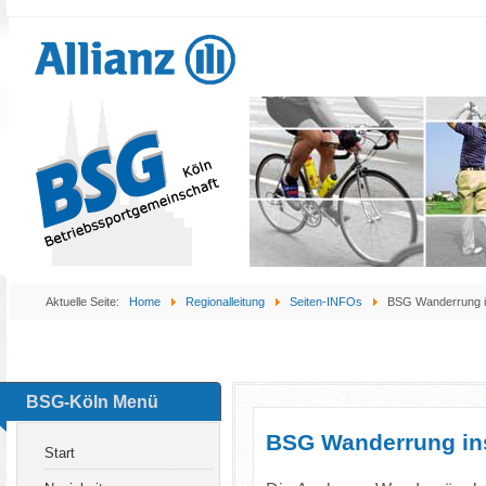
Aktuelle Seite:
Home
Regionalleitung
Seiten-INFOs
BSG Wanderrung i
BSG-Köln Menü
BSG Wanderrung in
Start